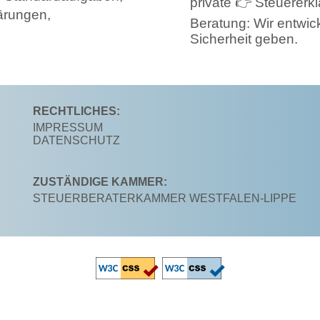
private
👉
Steuererkl
ärungen,
Beratung: Wir entwi
Sicherheit geben.
RECHTLICHES:
IMPRESSUM
DATENSCHUTZ
ZUSTÄNDIGE KAMMER:
STEUERBERATERKAMMER WESTFALEN-LIPPE