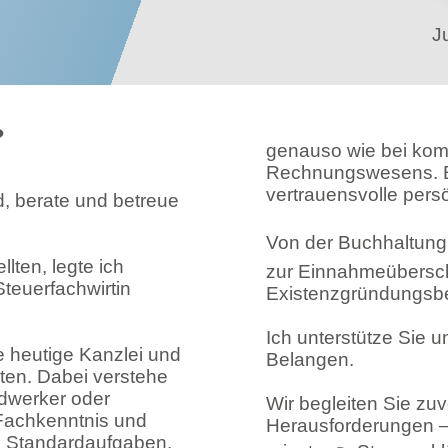
J
?
genauso wie bei kom
Rechnungswesens. Be
vertrauensvolle per
d, berate und betreue
Von der Buchhaltun
ten, legte ich
zur Einnahmeübersch
Steuerfachwirtin
Existenzgründungsbe
Ich unterstütze Sie u
e heutige Kanzlei und
Belangen.
ten. Dabei verstehe
ndwerker oder
Wir begleiten Sie zuv
 Fachkenntnis und
Herausforderungen – 
i Standardaufgaben,